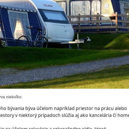
ýva niekoľko:
o bývania býva účelom napríklad priestor na prácu alebo
estory v niektorý prípadoch slúžia aj ako kancelária či hom
e za účelom relaxácie a rekreačného sídla, ktoré