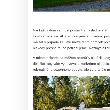
Nie každý dom sa musí postaviť a následne stáť
tomto smere iné. Ak si ich záujemca objedná, p
majiteľ v prípade záujmu môže tento domček po ča
niekedy presne to, čo potrebujeme. Rozmýšľali 
V takom prípade sa môžete ocitnúť v situácii, ke
dôležité, aby vám vyhovoval a konkrétne aj účelu
rekreačného
sezónneho pobytu
, ale tie drahšie 