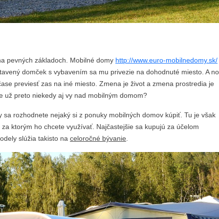
 na pevných základoch. Mobilné domy
http://www.euro-mobilnedomy.sk/
ostavený domček s vybavením sa mu privezie na dohodnuté miesto. A n
se previesť zas na iné miesto. Zmena je život a zmena prostredia je
ste už preto niekedy aj vy nad mobilným domom?
dy sa rozhodnete nejaký si z ponuky mobilných domov kúpiť. Tu je však
, za ktorým ho chcete využívať. Najčastejšie sa kupujú za účelom
modely slúžia takisto na
celoročné bývanie
.