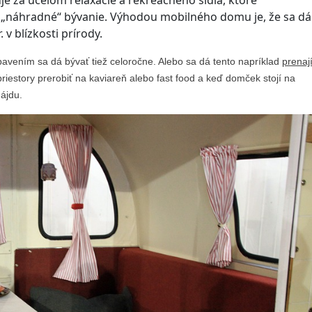
 „náhradné“ bývanie. Výhodou mobilného domu je, že sa dá
 v blízkosti prírody.
vením sa dá bývať tiež celoročne. Alebo sa dá tento napríklad
prenaj
 priestory prerobiť na kaviareň alebo fast food a keď domček stojí na
ájdu.