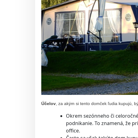
Účelov
, za akým si tento domček ľudia kupujú, b
Okrem sezónneho či celoročnéh
podnikanie. To znamená, že pri
office.
Často sa však takýto dom kupuj