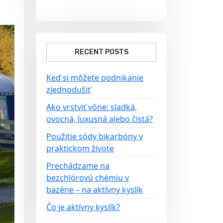
RECENT POSTS
Keď si môžete podnikanie
zjednodušiť
Ako vrstviť vône: sladká,
ovocná, luxusná alebo čistá?
Použitie sódy bikarbóny v
praktickom živote
Prechádzame na
bezchlórovú chémiu v
bazéne – na aktívny kyslík
Čo je aktívny kyslík?