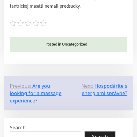
tantrickej masáži nemali predsudky.
Posted in Uncategorized
P
Previous:
Are you
Next:
Hospodárite s
looking for a massage
energiami správne?
o
experience?
s
t
n
Search
a
Search