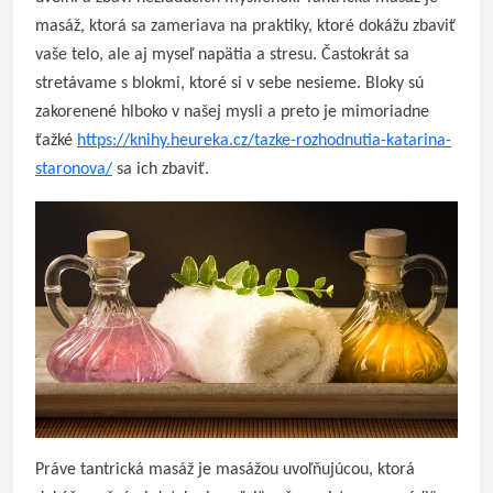
masáž, ktorá sa zameriava na praktiky, ktoré dokážu zbaviť
vaše telo, ale aj myseľ napätia a stresu. Častokrát sa
stretávame s blokmi, ktoré si v sebe nesieme. Bloky sú
zakorenené hlboko v našej mysli a preto je mimoriadne
ťažké
https://knihy.heureka.cz/tazke-rozhodnutia-katarina-
staronova/
sa ich zbaviť.
Práve tantrická masáž je masážou uvoľňujúcou, ktorá