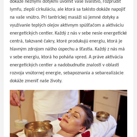
dokáže nežnými dotykmi uvoľniť vaše svalstvo, rozprúdiť
lymfu, zlepší cirkuláciu, ale ktorá sa takisto dokáže napojiť
na vaše vnútro. Pri tantrickej masáži sú jemné dotyky a
využívanie teplých olejov aktívnym spúšťačom a aktiváciu
energetických centier. Každý z nás v sebe nesie energetické
centrá, takzvané čakry, ktoré produkujú energiu, ktorá je
hlavným zdrojom nášho úspechu a šťastia. Každý z nás má
v sebe energiu, ktorá ho poháňa vpred. A práve aktivácia
energetických centier a nadobudnutie znalosti v oblasti
rozvoja vnútornej energie, sebapoznania a sebarealizácie
dokáže zmeniť naše životy.