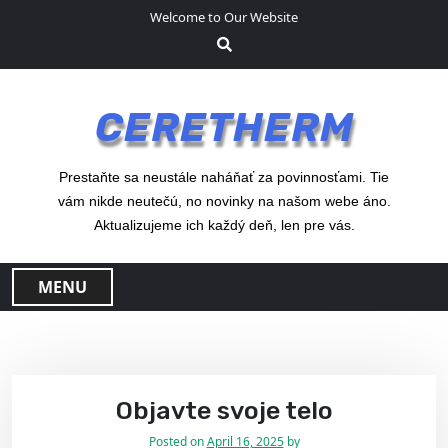
S
Welcome to Our Website
k
i
p
t
CERETHERM
o
c
o
Prestaňte sa neustále naháňať za povinnosťami. Tie
n
vám nikde neutečú, no novinky na našom webe áno.
t
Aktualizujeme ich každý deň, len pre vás.
e
n
MENU
t
Objavte svoje telo
Posted on
April 16, 2025
by