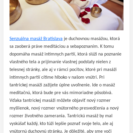
Senzuálna masáž Bratislava
je duchovnou masážou, ktorá
sa zaoberá práve meditáciou a sebapoznaním. K tomu
dopomáha masáž intímnych partií, ktorá slúži na poznanie
vlastného tela a prijímanie vlastnej podstaty nielen z
telesnej stránky, ale aj v rámci pocitov, ktoré pri masáži
intímnych partií cítime hlboko v našom vnútri. Pri
tantrickej masáži zažijete úplne uvoľnenie. Ide o masáž
meditačnú, ktorá bude pre vás mimoriadne pôsobivá.
Vďaka tantrickej masáži môžete objaviť nový rozmer
myšlienok, nový rozmer vnútorného presvedčenia a nový
rozmer životného zamerania. Tantrickú masáž by mal
vyskúšať každý, kto túži lepšie poznať svoje telo, ale aj
vnútornú duchovnú stránku. Je dôležité, aby sme voči