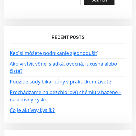
v
i
g
a
RECENT POSTS
t
i
Keď si môžete podnikanie zjednodušiť
o
Ako vrstviť vône: sladká, ovocná, luxusná alebo
n
čistá?
Použitie sódy bikarbóny v praktickom živote
Prechádzame na bezchlórovú chémiu v bazéne –
na aktívny kyslík
Čo je aktívny kyslík?