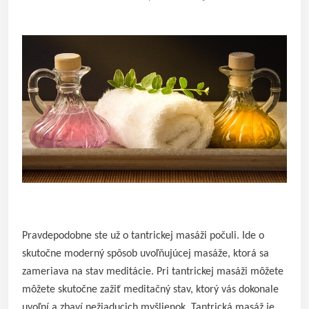
Pravdepodobne ste už o tantrickej masáži počuli. Ide o
skutočne moderný spôsob uvoľňujúcej masáže, ktorá sa
zameriava na stav meditácie. Pri tantrickej masáži môžete
môžete skutočne zažiť meditačný stav, ktorý vás dokonale
uvoľní a zbaví nežiaducich myšlienok. Tantrická masáž je