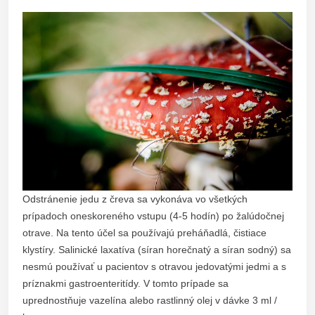
Odstránenie jedu z čreva sa vykonáva vo všetkých
prípadoch oneskoreného vstupu (4-5 hodín) po žalúdočnej
otrave. Na tento účel sa používajú preháňadlá, čistiace
klystíry. Salinické laxatíva (síran horečnatý a síran sodný) sa
nesmú používať u pacientov s otravou jedovatými jedmi a s
príznakmi gastroenteritídy. V tomto prípade sa
uprednostňuje vazelína alebo rastlinný olej v dávke 3 ml /