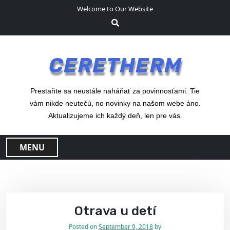
S
Welcome to Our Website
k
i
p
t
CERETHERM
o
c
o
Prestaňte sa neustále naháňať za povinnosťami. Tie
n
vám nikde neutečú, no novinky na našom webe áno.
t
Aktualizujeme ich každý deň, len pre vás.
e
n
MENU
t
Otrava u detí
Posted on
September 9, 2018
by