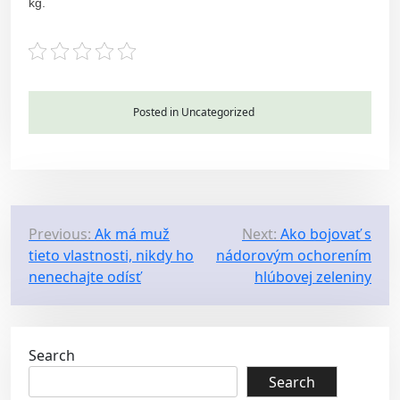
kg.
Posted in Uncategorized
P
Previous:
Ak má muž
Next:
Ako bojovať s
tieto vlastnosti, nikdy ho
nádorovým ochorením
o
nenechajte odísť
hlúbovej zeleniny
s
t
n
Search
a
Search
v