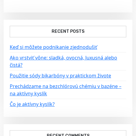
i
g
a
RECENT POSTS
t
i
Keď si môžete podnikanie zjednodušiť
o
Ako vrstviť vône: sladká, ovocná, luxusná alebo
n
čistá?
Použitie sódy bikarbóny v praktickom živote
Prechádzame na bezchlórovú chémiu v bazéne –
na aktívny kyslík
Čo je aktívny kyslík?
RECENT COMMENTS