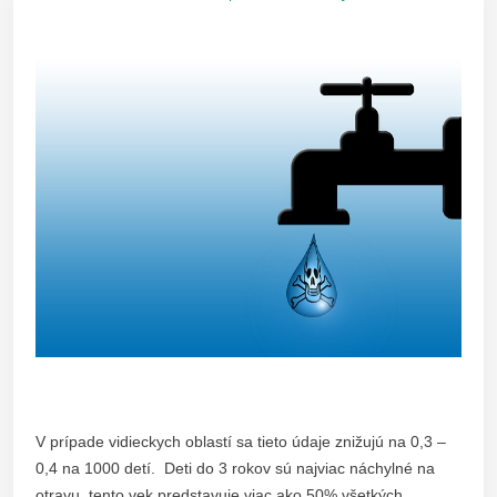
V prípade vidieckych oblastí sa tieto údaje znižujú na 0,3 –
0,4 na 1000 detí. Deti do 3 rokov sú najviac náchylné na
otravu, tento vek predstavuje viac ako 50% všetkých