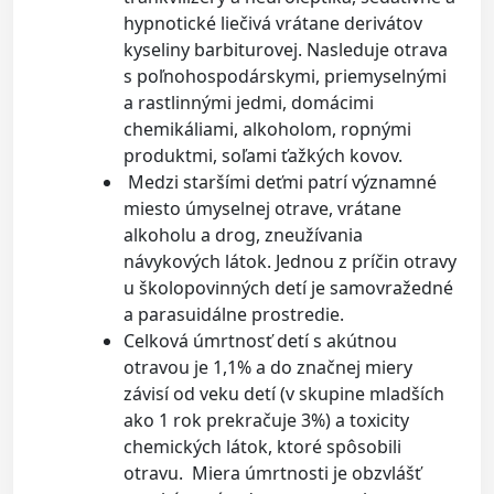
hypnotické liečivá vrátane derivátov
kyseliny barbiturovej. Nasleduje otrava
s poľnohospodárskymi, priemyselnými
a rastlinnými jedmi, domácimi
chemikáliami, alkoholom, ropnými
produktmi, soľami ťažkých kovov.
Medzi staršími deťmi patrí významné
miesto úmyselnej otrave, vrátane
alkoholu a drog, zneužívania
návykových látok. Jednou z príčin otravy
u školopovinných detí je samovražedné
a parasuidálne prostredie.
Celková úmrtnosť detí s akútnou
otravou je 1,1% a do značnej miery
závisí od veku detí (v skupine mladších
ako 1 rok prekračuje 3%) a toxicity
chemických látok, ktoré spôsobili
otravu. Miera úmrtnosti je obzvlášť