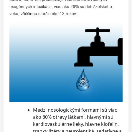
exogénnych intoxikácií; viac ako 26% sú deti školského
veku, väčšinou staršie ako 13 rokov.
Medzi nosologickými formami sú viac
ako 80% otravy látkami, hlavnými sú
kardiovaskulárne lieky, hlavne klofelin,
trankvilizéry a neuroleptiká, sedatívne a