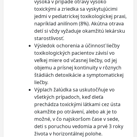
vysoká v prípade otravy vysoko
toxickými a zriedka sa vyskytujúcimi
jedmi v pediatrickej toxikologickej praxi,
napríklad anilínom (8%). Akútna otrava
detí si vždy vyžaduje okamžitú lekársku
starostlivosť.
Výsledok ochorenia a účinnosť liečby
toxikologických pacientov závisí vo
veľkej miere od včasnej liečby, od jej
objemu a prísnej kontinuity v rôznych
štádiách detoxikácie a symptomatickej
liečby.
Výplach žalúdka sa uskutočňuje vo
všetkých prípadoch, keď dieťa
prechádza toxickými látkami cez ústa
okamžite po otrávení, alebo ak je to
možné, v čo najskoršom čase v sede,
deti s poruchou vedomia a prvé 3 roky
života v horizontálnej polohe.