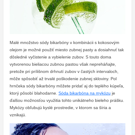
Malé množstvo sódy bikarbóny v kombinácii s kokosovým
olejom je možné použiť miesto zubnej pasty a dosiahnuť tak
dôsledné vyčistenie a vybielenie zubov. S touto doma
vytvorenou bieliacou zubnou pastou však nepreháňajte,
pretože pri prílišnom drhnutí zubov v častých intervaloch,
môže spôsobiť až trvalé poškodenie zubnej skloviny.
Pol
hrnčeka sódy bikarbóny môžete pridať aj do teplého kúpeľa,
ktorý pôsobí blahodarne.
Sóda bikarbóna na mykózu
je
ďalšou možnosťou využitia tohto unikátneho bieleho prášku.
Mykózy obľubujú kyslé prostredie, v ktorom sa šíria a
vznikajú.