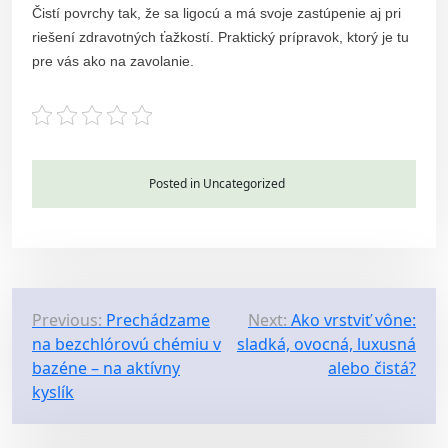
Čistí povrchy tak, že sa ligocú a má svoje zastúpenie aj pri
riešení zdravotných ťažkostí. Praktický prípravok, ktorý je tu
pre vás ako na zavolanie.
Posted in Uncategorized
P
Previous:
Prechádzame
Next:
Ako vrstviť vône:
na bezchlórovú chémiu v
sladká, ovocná, luxusná
o
bazéne – na aktívny
alebo čistá?
s
kyslík
t
n