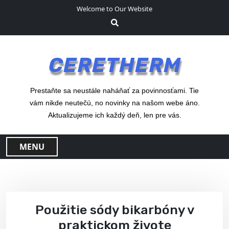
S
Welcome to Our Website
k
i
p
t
CERETHERM
o
c
o
Prestaňte sa neustále naháňať za povinnosťami. Tie
n
vám nikde neutečú, no novinky na našom webe áno.
t
Aktualizujeme ich každý deň, len pre vás.
e
n
MENU
t
Použitie sódy bikarbóny v
praktickom živote