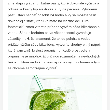
z nej dajú vyrábať unikátne pasty, ktoré dokonale vyčistia a
odmastia každý typ elektrickej rúry na pečenie. Vytvorenú
pastu stačí nechať pôsobiť 24 hodín a vy sa môžete tešiť
dokonalej čistote, ktorú vnímate na vlastné oči. Túto
fantastickú zmes v tomto prípade vytvára sóda bikarbóna s
vodou.
Sóda bikarbóna sa vo všeobecnosti vyznačuje
zásaditým pH, čo znamená, že ak do pohára s vodou
pridáte lyžičku sódy bikarbóny, vytvoríte vhodný pitný nápoj,
ktorý vám zníži kyslosť organizmu. Kyslé prostredie v
organizme je mnohokrát príčinou rozmnoženia nevhodných
baktérií, ktoré vedú ku vzniku aj zápalových ochorení a tým
sa chceme samozrejme vyhnúť.