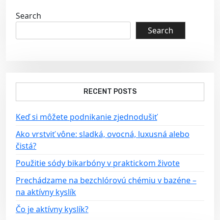
a
Search
v
Search
i
g
a
t
RECENT POSTS
i
o
Keď si môžete podnikanie zjednodušiť
n
Ako vrstviť vône: sladká, ovocná, luxusná alebo
čistá?
Použitie sódy bikarbóny v praktickom živote
Prechádzame na bezchlórovú chémiu v bazéne –
na aktívny kyslík
Čo je aktívny kyslík?