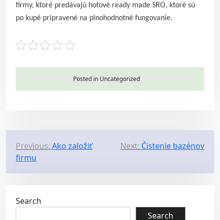
firmy, ktoré predávajú hotové ready made SRO, ktoré sú
po kupé pripravené na plnohodnotné fungovanie.
Posted in Uncategorized
P
Previous:
Ako založiť
Next:
Čistenie bazénov
firmu
o
s
t
Search
n
Search