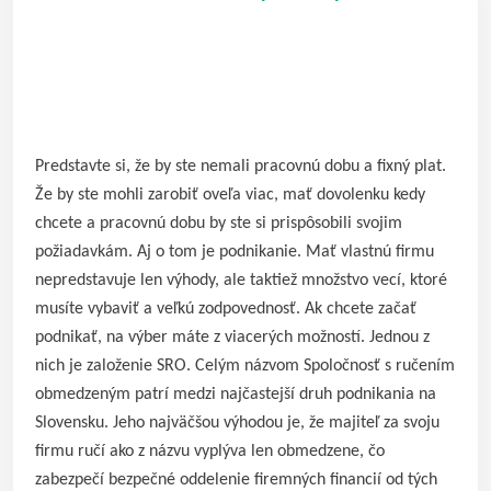
Predstavte si, že by ste nemali pracovnú dobu a fixný plat.
Že by ste mohli zarobiť oveľa viac, mať dovolenku kedy
chcete a pracovnú dobu by ste si prispôsobili svojim
požiadavkám. Aj o tom je podnikanie. Mať vlastnú firmu
nepredstavuje len výhody, ale taktiež množstvo vecí, ktoré
musíte vybaviť a veľkú zodpovednosť. Ak chcete začať
podnikať, na výber máte z viacerých možností. Jednou z
nich je založenie SRO. Celým názvom Spoločnosť s ručením
obmedzeným patrí medzi najčastejší druh podnikania na
Slovensku. Jeho najväčšou výhodou je, že majiteľ za svoju
firmu ručí ako z názvu vyplýva len obmedzene, čo
zabezpečí bezpečné oddelenie firemných financií od tých