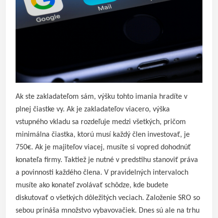
Ak ste zakladateľom sám, výšku tohto imania hradíte v
plnej čiastke vy. Ak je zakladateľov viacero, výška
vstupného vkladu sa rozdeľuje medzi všetkých, pričom
minimálna čiastka, ktorú musí každý člen investovať, je
750€. Ak je majiteľov viacej, musíte si vopred dohodnúť
konateľa firmy. Taktiež je nutné v predstihu stanoviť práva
a povinnosti každého člena. V pravidelných intervaloch
musíte ako konateľ zvolávať schôdze, kde budete
diskutovať o všetkých dôležitých veciach. Založenie SRO so
sebou prináša množstvo vybavovačiek. Dnes sú ale na trhu