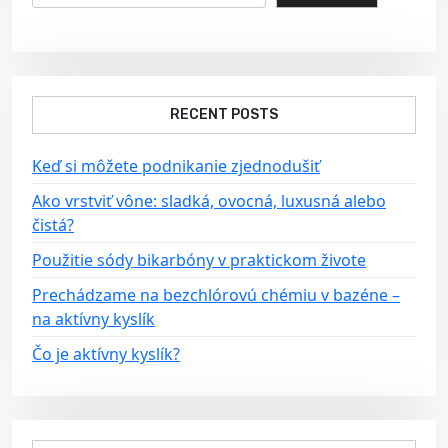
a
v
i
g
a
RECENT POSTS
t
Keď si môžete podnikanie zjednodušiť
i
Ako vrstviť vône: sladká, ovocná, luxusná alebo
o
čistá?
n
Použitie sódy bikarbóny v praktickom živote
Prechádzame na bezchlórovú chémiu v bazéne –
na aktívny kyslík
Čo je aktívny kyslík?