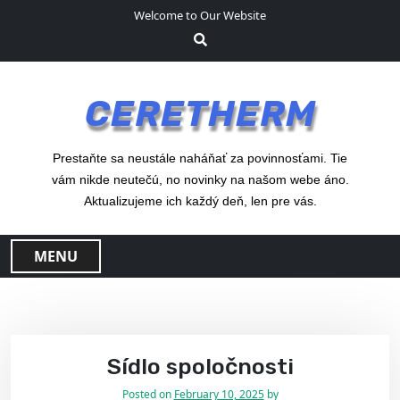
S
Welcome to Our Website
k
i
p
t
CERETHERM
o
c
o
Prestaňte sa neustále naháňať za povinnosťami. Tie
n
vám nikde neutečú, no novinky na našom webe áno.
t
Aktualizujeme ich každý deň, len pre vás.
e
n
MENU
t
Sídlo spoločnosti
Posted on
February 10, 2025
by