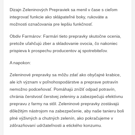
Dizajn Zeleninových Prepraviek sa menil v čase s cieľom
integrovať funkcie ako sklápateľné boky, rukoväte a
možnosti označovania pre lepšiu funkčnosť.
Obdiv Farmárov: Farmári tieto prepravky skutočne ocenia,
pretože uľahčujú zber a skladovanie ovocia, čo nakoniec
prispieva k prospechu producentov aj spotrebiteľov.
A napokon:
Zeleninové prepravky sa môžu zdať ako obyčajné krabice,
ale ich význam v poľnohospodárstve a preprave potravín
nemožno podceňovať. Pomáhajú znížiť odpad potravín,
chránia čerstvosť čerstvej zeleniny a zabezpečujú efektívnu
prepravu z farmy na stôl. Zeleninové prepravky zostávajú
dôležitým nástrojom na zabezpečenie, aby naše tanieru boli
plné výživných a chutných zelenín, ako pokračujeme v
zdôrazňovaní udržateľnosti a etického konzumu.