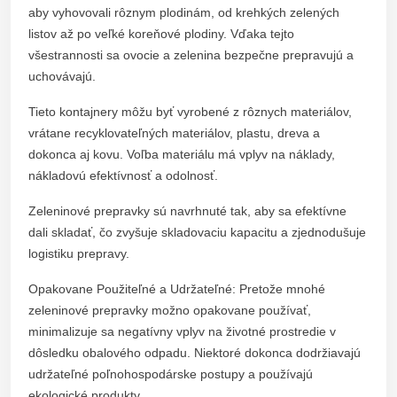
aby vyhovovali rôznym plodinám, od krehkých zelených
listov až po veľké koreňové plodiny. Vďaka tejto
všestrannosti sa ovocie a zelenina bezpečne prepravujú a
uchovávajú.
Tieto kontajnery môžu byť vyrobené z rôznych materiálov,
vrátane recyklovateľných materiálov, plastu, dreva a
dokonca aj kovu. Voľba materiálu má vplyv na náklady,
nákladovú efektívnosť a odolnosť.
Zeleninové prepravky sú navrhnuté tak, aby sa efektívne
dali skladať, čo zvyšuje skladovaciu kapacitu a zjednodušuje
logistiku prepravy.
Opakovane Použiteľné a Udržateľné: Pretože mnohé
zeleninové prepravky možno opakovane používať,
minimalizuje sa negatívny vplyv na životné prostredie v
dôsledku obalového odpadu. Niektoré dokonca dodržiavajú
udržateľné poľnohospodárske postupy a používajú
ekologické produkty.