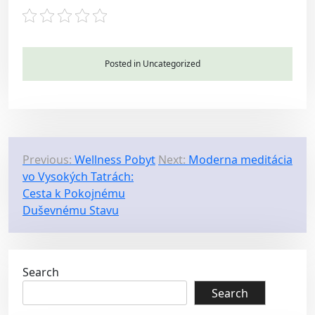
Posted in Uncategorized
P
Previous:
Wellness Pobyt
Next:
Moderna meditácia
vo Vysokých Tatrách:
o
Cesta k Pokojnému
s
Duševnému Stavu
t
n
a
Search
v
Search
i