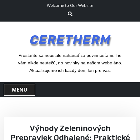
S
Welcome to Our Website
k
i
p
t
CERETHERM
o
c
o
Prestaňte sa neustále naháňať za povinnosťami. Tie
n
vám nikde neutečú, no novinky na našom webe áno.
t
Aktualizujeme ich každý deň, len pre vás.
e
n
MENU
t
Výhody Zeleninových
Prepraviek Odhalené: Praktické