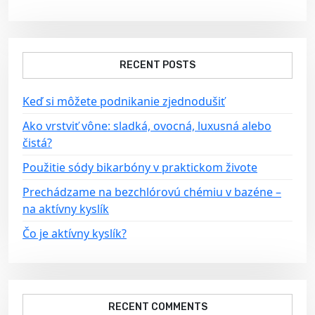
g
a
t
RECENT POSTS
i
o
Keď si môžete podnikanie zjednodušiť
n
Ako vrstviť vône: sladká, ovocná, luxusná alebo
čistá?
Použitie sódy bikarbóny v praktickom živote
Prechádzame na bezchlórovú chémiu v bazéne –
na aktívny kyslík
Čo je aktívny kyslík?
RECENT COMMENTS