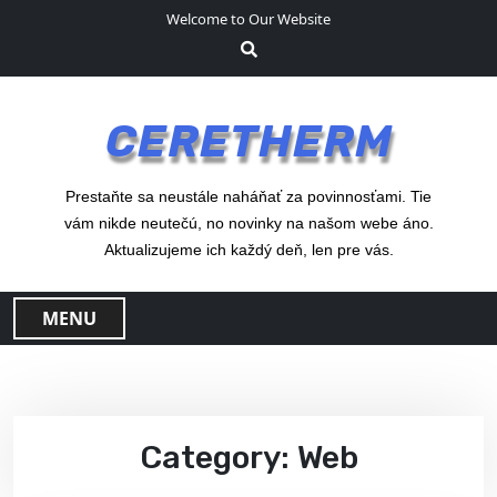
S
Welcome to Our Website
k
i
p
t
CERETHERM
o
c
o
Prestaňte sa neustále naháňať za povinnosťami. Tie
n
vám nikde neutečú, no novinky na našom webe áno.
t
Aktualizujeme ich každý deň, len pre vás.
e
n
MENU
t
Category:
Web