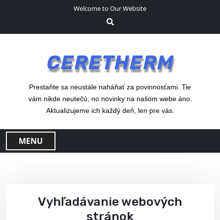
S
Welcome to Our Website
k
i
p
t
CERETHERM
o
c
o
Prestaňte sa neustále naháňať za povinnosťami. Tie
n
vám nikde neutečú, no novinky na našom webe áno.
t
Aktualizujeme ich každý deň, len pre vás.
e
n
MENU
t
Vyhľadávanie webových
stránok