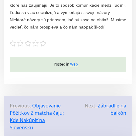
ktoré nás zaujímajú. Je to spôsob komunikácie medzi ľuďmi.
Ľudia sa viac socializujú a vymieňajú si svoje názory.
Niektoré názory sú prínosom, iné sú zase na obtiaž. Musíme
vedieť, čo nám prospieva a čo nám naopak škodí.
Posted in
Web
P
Previous:
Objavovanie
Next:
Zábradlie na
Pôžitkov Z matcha čaju:
balkón
o
Kde Nakúpiť na
s
Slovensku
t