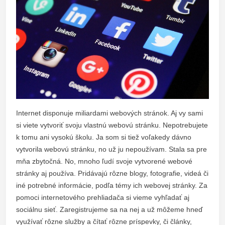
Internet disponuje miliardami webových stránok. Aj vy sami
si viete vytvoriť svoju vlastnú webovú stránku. Nepotrebujete
k tomu ani vysokú školu. Ja som si tiež voľakedy dávno
vytvorila webovú stránku, no už ju nepoužívam. Stala sa pre
mňa zbytočná. No, mnoho ľudí svoje vytvorené webové
stránky aj používa. Pridávajú rôzne blogy, fotografie, videá či
iné potrebné informácie, podľa témy ich webovej stránky. Za
pomoci internetového prehliadača si vieme vyhľadať aj
sociálnu sieť. Zaregistrujeme sa na nej a už môžeme hneď
využívať rôzne služby a čítať rôzne príspevky, či články,