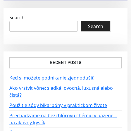
n
a
Search
v
Search
i
g
a
t
RECENT POSTS
i
o
Keď si môžete podnikanie zjednodušiť
n
Ako vrstviť vône: sladká, ovocná, luxusná alebo
čistá?
Použitie sódy bikarbóny v praktickom živote
Prechádzame na bezchlórovú chémiu v bazéne –
na aktívny kyslík