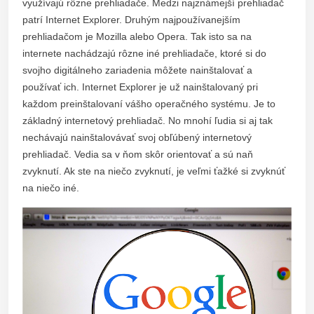
využívajú rôzne prehliadače. Medzi najznámejší prehliadač
patrí Internet Explorer. Druhým najpoužívanejším
prehliadačom je Mozilla alebo Opera. Tak isto sa na
internete nachádzajú rôzne iné prehliadače, ktoré si do
svojho digitálneho zariadenia môžete nainštalovať a
používať ich. Internet Explorer je už nainštalovaný pri
každom preinštalovaní vášho operačného systému. Je to
základný internetový prehliadač. No mnohí ľudia si aj tak
nechávajú nainštalovávať svoj obľúbený internetový
prehliadač. Vedia sa v ňom skôr orientovať a sú naň
zvyknutí. Ak ste na niečo zvyknutí, je veľmi ťažké si zvyknúť
na niečo iné.